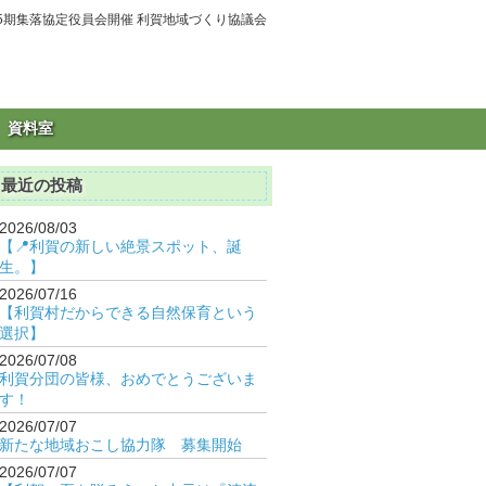
5期集落協定役員会開催 利賀地域づくり協議会
資料室
最近の投稿
2026/08/03
【📍利賀の新しい絶景スポット、誕
生。】
2026/07/16
【利賀村だからできる自然保育という
選択】
2026/07/08
利賀分団の皆様、おめでとうございま
す！
2026/07/07
新たな地域おこし協力隊 募集開始
2026/07/07