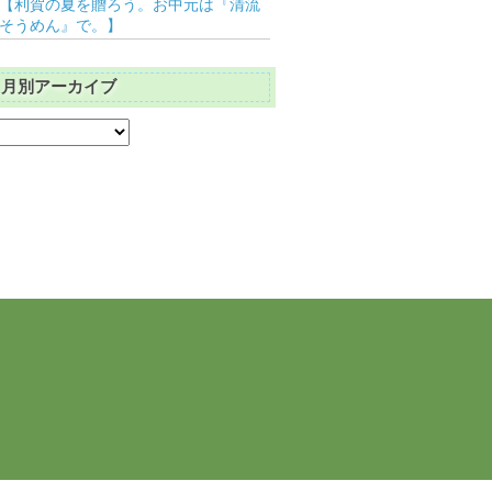
【利賀の夏を贈ろう。お中元は『清流
そうめん』で。】
月別アーカイブ