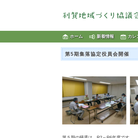
ホーム
新着情報
カレ
第5期集落協定役員会開催
第５期の帰還は R2～R6年度です。