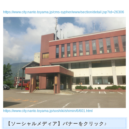
https://www.city.nanto.toyama.jp/cms-sypher/www/section/detail.jsp?id=26306
https://www.city.nanto.toyama.jp/soshiki/shimin/6/601.html
【ソーシャルメディア】バナーをクリック♪