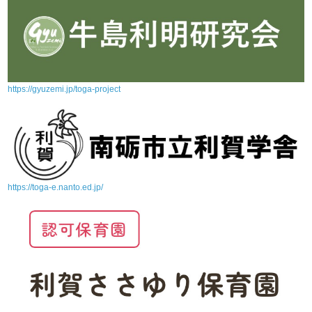
https://gyuzemi.jp/toga-project
https://toga-e.nanto.ed.jp/