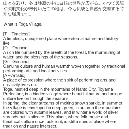
山々を彩り、冬は静寂の中に白銀の世界が広がる。かつて民謡
や演劇文化が根付いたこの地は、今も伝統と自然が交差する特
別な場所です。
Ｗhat is Toga Village.
[T – Timeless]
A timeless, unexplored place where eternal nature and history
live.
[O – Organic]
A rich life nurtured by the breath of the forest, the murmuring of
water, and the blessings of the seasons.
[G – Genuine]
Genuine culture and human warmth woven together by traditional
performing arts and local activities.
[A – Artistic]
A place of expression where the spirit of performing arts and
creativity lives on.
Toga, nestled deep in the mountains of Nanto City, Toyama
Prefecture, is a hidden village where beautiful nature and unique
culture live on through the seasons.
In spring, the clear streams of melting snow sparkle, in summer
the village is enveloped in deep green, in autumn the mountains
are colored with autumn leaves, and in winter a world of silver
spreads out in silence. This place, where folk music and
theatrical culture once took root, is still a special place where
tradition and nature intersect.