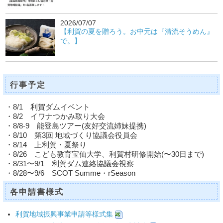
2026/07/07
【利賀の夏を贈ろう。お中元は『清流そうめん』
で。】
行事予定
・8/1 利賀ダムイベント
・8/2 イワナつかみ取り大会
・8/8-9 能登島ツアー(友好交流姉妹提携)
・8/10 第3回 地域づくり協議会役員会
・8/14 上利賀・夏祭り
・8/26 こども教育宝仙大学、利賀村研修開始(〜30日まで)
・8/31〜9/1 利賀ダム連絡協議会視察
・8/28〜9/6 SCOT Summe・rSeason
各申請書様式
利賀地域振興事業申請等様式集