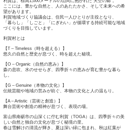
利賀は、標高1,000メートルの山間に抱かれた“天空の郷”。
ここには、豊かな自然と、人のあたたかさ、そして未来への希
望があります。
利賀地域づくり協議会は、住民一人ひとりが主役となり、
「暮らし」「しごと」「にぎわい」が循環する持続可能な地域
づくりを目指しています。
利賀村とは
【T – Timeless（時を超える）】
悠久の自然と歴史が息づく、時を超えた秘境。
【O – Organic（自然の恵み）】
森の息吹、水のせせらぎ、四季折々の恵みが育む豊かな暮ら
し。
【G – Genuine（本物の文化）】
伝統芸能や地域の営みが紡ぐ、本物の文化と人の温もり。
【A – Artistic（芸術と創造）】
舞台芸術や創造の精神が息づく、表現の場。
富山県南砺市の山深くに佇む利賀（TOGA）は、四季折々の美
しい自然と独自の文化が息づく秘境の里。
春は雪解けの清流が輝き、夏は深い緑に包まれ、秋は紅葉が