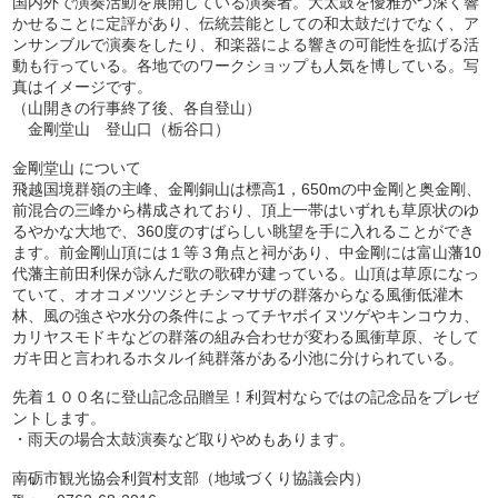
国内外で演奏活動を展開している演奏者。大太鼓を優雅かつ深く響
かせることに定評があり、伝統芸能としての和太鼓だけでなく、ア
ンサンブルで演奏をしたり、和楽器による響きの可能性を拡げる活
動も行っている。各地でのワークショップも人気を博している。写
真はイメージです。
（山開きの行事終了後、各自登山）
金剛堂山 登山口（栃谷口）
金剛堂山 について
飛越国境群嶺の主峰、金剛銅山は標高1，650mの中金剛と奥金剛、
前混合の三峰から構成されており、頂上一帯はいずれも草原状のゆ
るやかな大地で、360度のすばらしい眺望を手に入れることができ
ます。前金剛山頂には１等３角点と祠があり、中金剛には富山藩10
代藩主前田利保が詠んだ歌の歌碑が建っている。山頂は草原になっ
ていて、オオコメツツジとチシマサザの群落からなる風衝低灌木
林、風の強さや水分の条件によってチヤボイヌツゲやキンコウカ、
カリヤスモドキなどの群落の組み合わせが変わる風衝草原、そして
ガキ田と言われるホタルイ純群落がある小池に分けられている。
先着１００名に登山記念品贈呈！利賀村ならではの記念品をプレゼ
ントします。
・雨天の場合太鼓演奏など取りやめもあります。
南砺市観光協会利賀村支部（地域づくり協議会内）